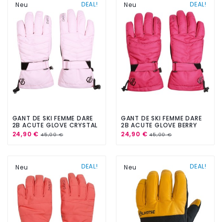
DEAL!
DEAL!
Neu
Neu
GANT DE SKI FEMME DARE
GANT DE SKI FEMME DARE
2B ACUTE GLOVE CRYSTAL
2B ACUTE GLOVE BERRY
ROSE
PINK
24,90 €
24,90 €
45,00 €
45,00 €
DEAL!
DEAL!
Neu
Neu