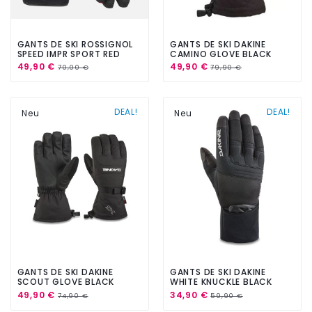
GANTS DE SKI ROSSIGNOL
GANTS DE SKI DAKINE
SPEED IMPR SPORT RED
CAMINO GLOVE BLACK
49,90 €
49,90 €
70,00 €
79,90 €
DEAL!
DEAL!
Neu
Neu
GANTS DE SKI DAKINE
GANTS DE SKI DAKINE
SCOUT GLOVE BLACK
WHITE KNUCKLE BLACK
GORETEX INFINIUM
49,90 €
34,90 €
74,90 €
59,90 €