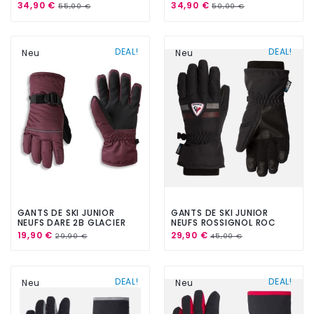
OLIVE
34,90 €
34,90 €
55,00 €
50,00 €
DEAL!
DEAL!
Neu
Neu
GANTS DE SKI JUNIOR
GANTS DE SKI JUNIOR
NEUFS DARE 2B GLACIER
NEUFS ROSSIGNOL ROC
GLOVE FIG
IMPR BLACK
19,90 €
29,90 €
29,90 €
45,00 €
DEAL!
DEAL!
Neu
Neu