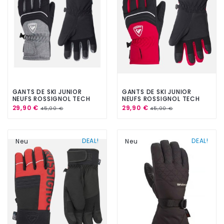
GANTS DE SKI JUNIOR
GANTS DE SKI JUNIOR
NEUFS ROSSIGNOL TECH
NEUFS ROSSIGNOL TECH
IMPR HEATHER GREY
IMPR RED
29,90 €
29,90 €
45,00 €
45,00 €
DEAL!
DEAL!
Neu
Neu