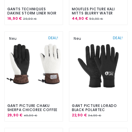
GANTS TECHNIQUES
MOUFLES PICTURE KALI
DAKINE STORM LINER NOIR
MITTS BLURRY WATER
PRINT
16,90 €
44,90 €
29,90 €
59,90 €
DEAL!
DEAL!
Neu
Neu
GANT PICTURE CHAKU
GANT PICTURE LORADO
SHERPA CHICOREE COFFEE
BLACK POLARTEC
29,90 €
22,90 €
49,90 €
34,90 €