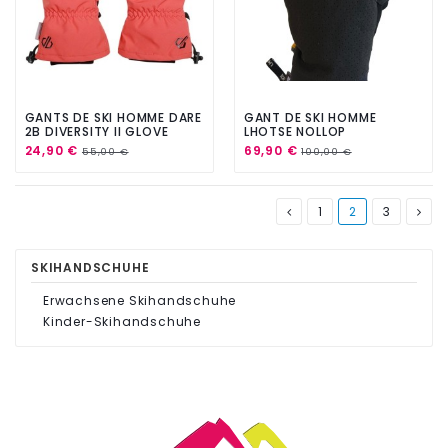
GANTS DE SKI HOMME DARE
GANT DE SKI HOMME
2B DIVERSITY II GLOVE
LHOTSE NOLLOP
ORANGE RUST
24,90 €
69,90 €
55,00 €
100,00 €
1
2
3
SKIHANDSCHUHE
Erwachsene Skihandschuhe
Kinder-Skihandschuhe