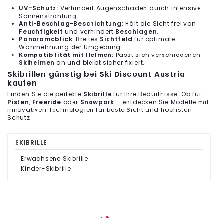
UV-Schutz:
Verhindert Augenschäden durch intensive
Sonnenstrahlung.
Anti-Beschlag-Beschichtung:
Hält die Sicht frei von
Feuchtigkeit
und verhindert
Beschlagen
.
Panoramablick:
Breites
Sichtfeld
für optimale
Wahrnehmung der Umgebung.
Kompatibilität mit Helmen:
Passt sich verschiedenen
Skihelmen
an und bleibt sicher fixiert.
Skibrillen günstig bei Ski Discount Austria
kaufen
Finden Sie die perfekte
Skibrille
für Ihre Bedürfnisse. Ob für
Pisten
,
Freeride
oder
Snowpark
– entdecken Sie Modelle mit
innovativen Technologien für beste Sicht und höchsten
Schutz.
SKIBRILLE
Erwachsene Skibrille
Kinder-Skibrille