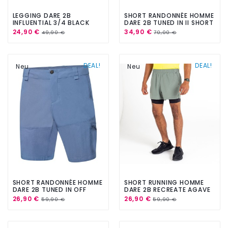
LEGGING DARE 2B
SHORT RANDONNÉE HOMME
INFLUENTIAL 3/4 BLACK
DARE 2B TUNED IN II SHORT
CAMO
AGAVE
24,90 €
34,90 €
49,90 €
70,00 €
DEAL!
DEAL!
Neu
Neu
SHORT RANDONNÉE HOMME
SHORT RUNNING HOMME
DARE 2B TUNED IN OFF
DARE 2B RECREATE AGAVE
BEAT STELLAR BLUE
26,90 €
26,90 €
59,90 €
59,90 €