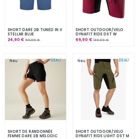
SHORT DARE 2B TUNED IN II
SHORT OUTDOOR/VELO
STELLAR BLUE
DYNAFIT RIDE DST W
SHORTS BEET RED
24,90 €
69,90 €
59,90 €
130,00 €
DEAL!
DEAL!
Neu
Neu
SHORT DE RANDONNÉE
SHORT OUTDOOR/VELO
FEMME DARE 2B MELODIC
DYNAFIT RIDE LIGHT DST M