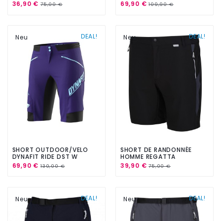
PRO SHORT BLACK
SHORTS WINTER MOSS
36,90 €
69,90 €
75,00 €
109,90 €
DEAL!
DEAL!
Neu
Neu
SHORT OUTDOOR/VELO
SHORT DE RANDONNÉE
DYNAFIT RIDE DST W
HOMME REGATTA
SHORTS
MOUNTAIN SHORT II BLACK
69,90 €
39,90 €
130,00 €
75,00 €
PARACHUTE/STEFFI
DEAL!
DEAL!
Neu
Neu