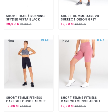
SHORT TRAIL / RUNNING
SHORT HOMME DARE 2B
SPYDER VISTA BLACK
SURRECT ORION GREY
29,90 €
19,90 €
70,00 €
40,00 €
DEAL!
DEAL!
Neu
Neu
SHORT FEMME FITNESS
SHORT FEMME FITNESS
DARE 2B LOUNGE ABOUT
DARE 2B LOUNGE ABOUT
SHORT BLACK
SHORT MESA ROSE
19,90 €
19,90 €
40,00 €
40,00 €