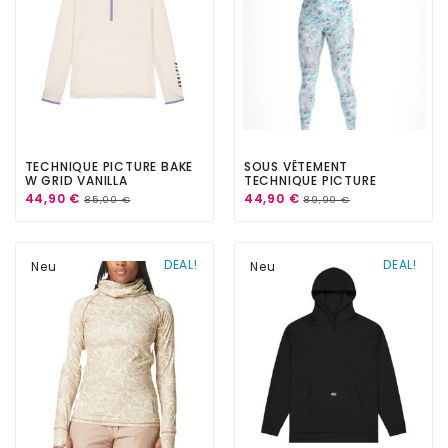
TECHNIQUE PICTURE BAKE
SOUS VÊTEMENT
W GRID VANILLA
TECHNIQUE PICTURE
PAGAYA BLURRY WATER
44,90 €
44,90 €
85,00 €
89,90 €
PRINT
DEAL!
DEAL!
Neu
Neu