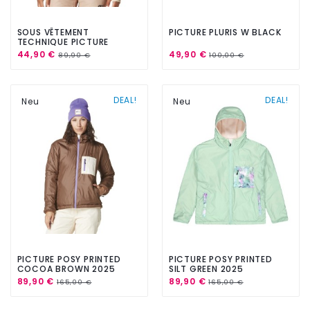
SOUS VÊTEMENT
PICTURE PLURIS W BLACK
TECHNIQUE PICTURE
PAGAYA TEXTURY PRINT
44,90 €
49,90 €
89,90 €
100,00 €
DEAL!
DEAL!
Neu
Neu
PICTURE POSY PRINTED
PICTURE POSY PRINTED
COCOA BROWN 2025
SILT GREEN 2025
89,90 €
89,90 €
165,00 €
165,00 €