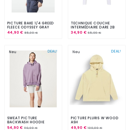
PICTURE BAKE 1/4 GREED
TECHNIQUE COUCHE
FLEECE ODYSSEY GRAY
INTERMÉDIAIRE DARE 2B
GLAMORIZE III MLAYER
44,90 €
34,90 €
85,00 €
65,00 €
BLANC
DEAL!
DEAL!
Neu
Neu
SWEAT PICTURE
PICTURE PLURIS W WOOD
BACKWASH HOODIE
ASH
GRAPEADE
54,90 €
49,90 €
110,00 €
100,00 €