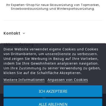
Ihr Experten-Shop für neue Skiausrüstung von Topmarken,
Snowboardausrüstung und Wintersportausrüstung.
Kontakt
Skiausrüstung
Diese Website verwendet eigene Cookies und Cookies
von Drittanbietern, um unsereDienste zu verbessern.
Shop-Informationen
Und zeigen Sie Werbung in Bezug auf Ihre Vorlieben,
indem Sie Ihre Gewohnheiten analysieren navigation.
Mein Kundenkonto
Um Ihre Zustimmung zu seiner Verwendung zu geben,
klicken Sie auf die Schaltfläche Akzeptieren.
Newsletter
Weitere Informationen
Anpassen von Cookies
ICH AKZEPTIERE
ALLE ABLEHNEN
©️ Copyright 2024 - All rights reserved