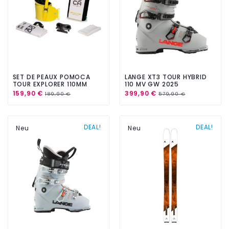
SET DE PEAUX POMOCA
LANGE XT3 TOUR HYBRID
TOUR EXPLORER 110MM
110 MV GW 2025
159,90 €
399,90 €
189,90 €
579,90 €
DEAL!
DEAL!
Neu
Neu