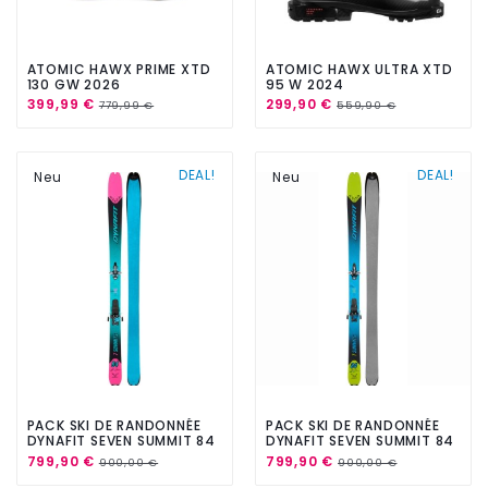
ATOMIC HAWX PRIME XTD
ATOMIC HAWX ULTRA XTD
130 GW 2026
95 W 2024
399,99 €
299,90 €
779,99 €
559,90 €
DEAL!
DEAL!
Neu
Neu
PACK SKI DE RANDONNÉE
PACK SKI DE RANDONNÉE
DYNAFIT SEVEN SUMMIT 84
DYNAFIT SEVEN SUMMIT 84
W 2026 + PEAUX + FIX
2026 + PEAUX + FIX
799,90 €
799,90 €
900,00 €
900,00 €
RÉGLABLES
RÉGLABLES