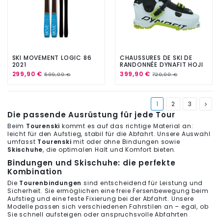
SKI MOVEMENT LOGIC 86
CHAUSSURES DE SKI DE
2021
RANDONNÉE DYNAFIT HOJI
FREE 110 WHITE LIME PUNCH
299,90 €
399,90 €
599,00 €
720,00 €
2023
1
2
3
Die passende Ausrüstung für jede Tour
Beim
Tourenski
kommt es auf das richtige Material an:
leicht für den Aufstieg, stabil für die Abfahrt. Unsere Auswahl
umfasst
Tourenski
mit oder ohne Bindungen sowie
Skischuhe
, die optimalen Halt und Komfort bieten.
Bindungen und Skischuhe: die perfekte
Kombination
Die
Tourenbindungen
sind entscheidend für Leistung und
Sicherheit. Sie ermöglichen eine freie Fersenbewegung beim
Aufstieg und eine feste Fixierung bei der Abfahrt. Unsere
Modelle passen sich verschiedenen Fahrstilen an – egal, ob
Sie schnell aufsteigen oder anspruchsvolle Abfahrten