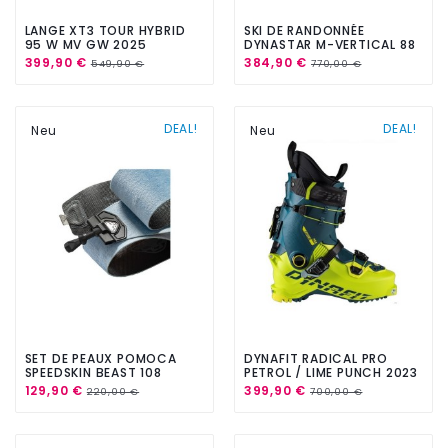
LANGE XT3 TOUR HYBRID
SKI DE RANDONNÉE
95 W MV GW 2025
DYNASTAR M-VERTICAL 88
F-TEAM 2024
399,90 €
384,90 €
549,90 €
770,00 €
DEAL!
DEAL!
Neu
Neu
SET DE PEAUX POMOCA
DYNAFIT RADICAL PRO
SPEEDSKIN BEAST 108
PETROL / LIME PUNCH 2023
TAILLE 181CM, 173CM
129,90 €
399,90 €
220,00 €
700,00 €
AJUSTABLE