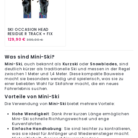
SKI OCCASION HEAD
RESIDUE R TRACK + FIX
TYROLIA SP 10 GW
129,90 €
399,90 €
Was sind Mini-Ski?
Mini-Ski
, auch bekannt als
Kurzski
oder
Snowblades
, sind
deutlich kürzer als traditionelle Ski und messen in der Regel
zwischen 1 Meter und 1,4 Meter. Diese kompakte Bauweise
macht sie besonders wendig und spielerisch, was sie zu
einer beliebten Wahl für Skifahrer macht, die ein neues
Fahrerlebnis suchen.
Vorteile von Mini-Ski
Die Verwendung von
Mini-Ski
bietet mehrere Vorteile:
Hohe Wendigkeit
: Dank ihrer kurzen Länge ermöglichen
Mini-Ski schnelle Richtungswechsel und enge
Kurvenfahrten.
Einfache Handhabung
: Sie sind leichter zu kontrollieren,
was sie ideal für Anfänger und Wiedereinsteiger macht.