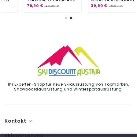
BEET RED
79,90 €
39,90 €
140,00 €
90,00 €
Ihr Experten-Shop für neue Skiausrüstung von Topmarken,
Snowboardausrüstung und Wintersportausrüstung.
Kontakt
Skiausrüstung