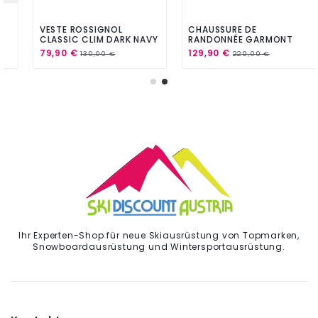
VESTE ROSSIGNOL
CHAUSSURE DE
CLASSIC CLIM DARK NAVY
RANDONNÉE GARMONT
ASCENT W GTX FEMME
79,90 €
129,90 €
130,00 €
220,00 €
LIGHT GREY
Ihr Experten-Shop für neue Skiausrüstung von Topmarken,
Snowboardausrüstung und Wintersportausrüstung.